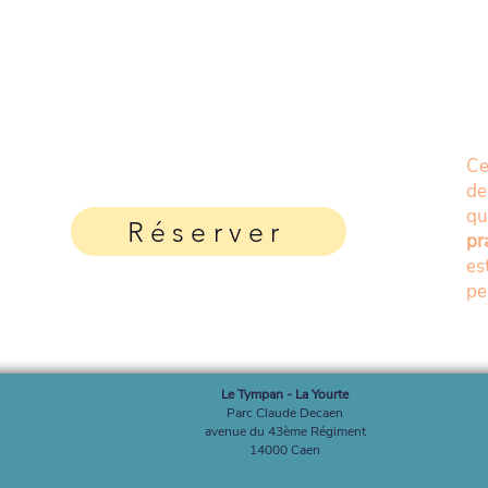
Ce
de
q
Réserver
pr
es
pe
Le Tympan - La Yourte
Parc Claude Decaen
avenue du 43ème Régiment
14000 Caen