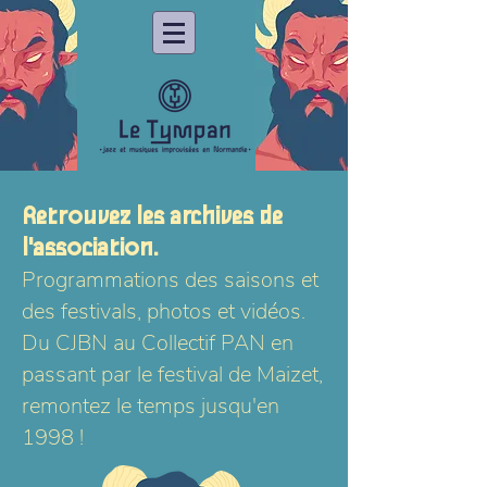
Retrouvez les archives de
l'association.
Programmations des saisons et
des festivals, photos et vidéos.
Du CJBN au Collectif PAN en
passant par le festival de Maizet,
remontez le temps jusqu'en
1998 !