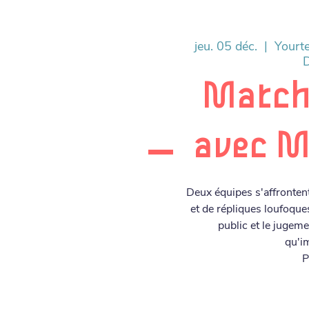
jeu. 05 déc.
  |  
Yourt
Match
avec M
Deux équipes s'affronten
et de répliques loufoqu
public et le jugeme
qu'im
P