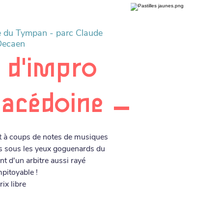
e du Tympan - parc Claude
Decaen
 d'impro
acédoine
t à coups de notes de musiques
es sous les yeux goguenards du
nt d'un arbitre aussi rayé
pitoyable !
rix libre