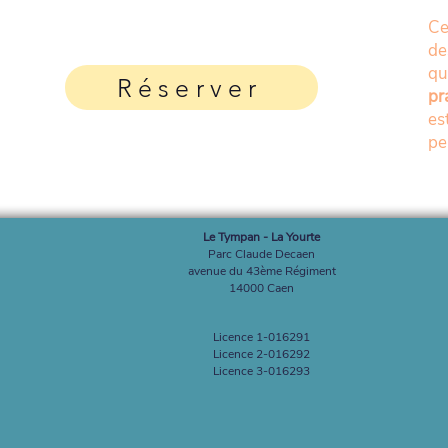
Ce
de
q
Réserver
pr
es
pe
Le Tympan - La Yourte
Parc Claude Decaen
avenue du 43ème Régiment
14000 Caen
Licence 1-016291
Licence 2-016292
Licence 3-016293