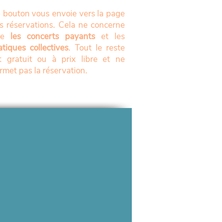
 bouton vous envoie vers la page
s réservations. Cela ne concerne
ue
les concerts payants
et les
atiques collectives
. Tout le reste
t gratuit ou à prix libre et ne
rmet pas la réservation.