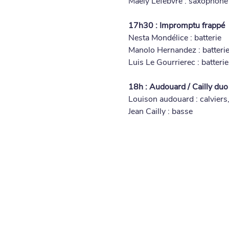
Maely Lefebvre : saxophone
17h30 : Impromptu frappé
Nesta Mondélice : batterie
Manolo Hernandez : batteri
Luis Le Gourrierec : batterie
18h : Audouard / Cailly duo
Louison audouard : calviers,
Jean Cailly : basse