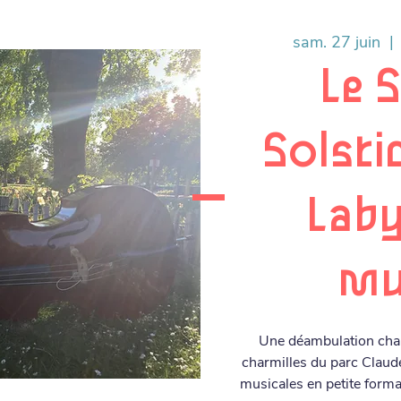
sam. 27 juin
  | 
Le 
Solstic
Laby
mu
Une déambulation char
charmilles du parc Claud
musicales en petite forma