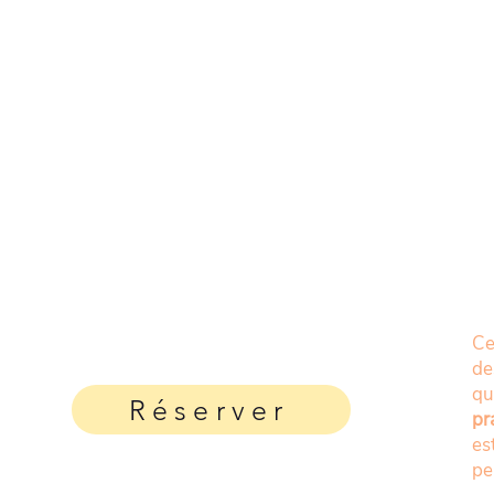
Ce
de
q
Réserver
pr
es
pe