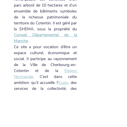
parc arboré de 10 hectares et d’un 
ensemble de bâtiments symboles 
de la richesse patrimoniale du 
territoire du Cotentin. Il est géré par 
la SHEMA, sous la propriété du 
Conseil Départemental de la 
Manche
.
Ce site a pour vocation d’être un 
espace culturel, économique et 
social. Il participe au rayonnement 
de la Ville de Cherbourg-en-
Cotentin et de la 
Région 
Normandie
. C’est dans cette 
ambition qu’il accueille l’
Esam
, des 
services de la collectivité, des 
entreprises, des logements, des 
associations et un jardin partagé.
L'Autre Lieu - Espace René Le Bas 
à Cherbourg-en-Cotentin