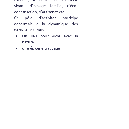
vivant, d’élevage familial, d’éco-
construction, d’artisanat etc. !
Ce pôle d’activités participe 
désormais à la dynamique des 
tiers-lieux ruraux.
Un lieu pour vivre avec la 
nature
une épicerie Sauvage
un café Sauvage
un atelier de réparation de vélo
un espace numérique
Partager cet événement