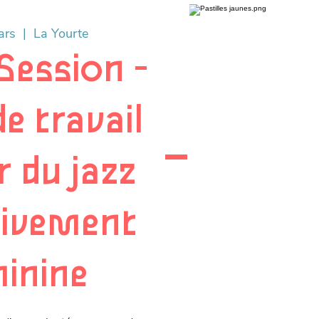
ars
  |  
La Yourte
Session -
e travail
 du jazz
sivement
inine