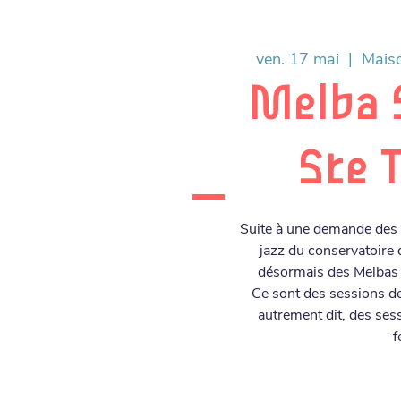
ven. 17 mai
  |  
Maiso
Melba 
Ste 
Suite à une demande des é
jazz du conservatoire
désormais des Melbas s
Ce sont des sessions de
autrement dit, des ses
f