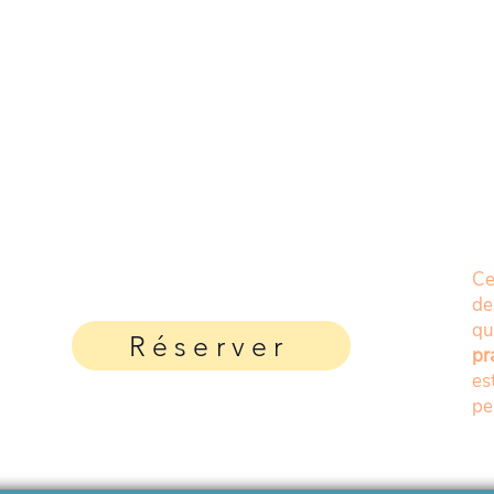
Ce
de
q
Réserver
pr
es
pe