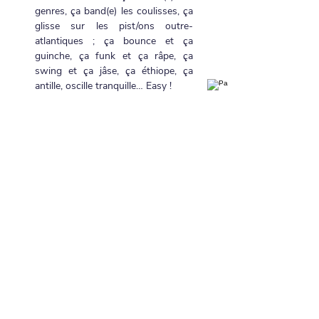
genres, ça band(e) les coulisses, ça 
glisse sur les pist/ons outre-
atlantiques ; ça bounce et ça 
guinche, ça funk et ça râpe, ça 
swing et ça jâse, ça éthiope, ça 
antille, oscille tranquille… Easy !
Partager cet événement
Réserver