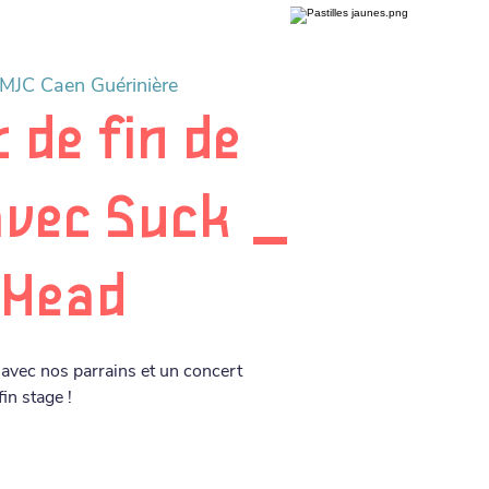
MJC Caen Guérinière
 de fin de
avec Suck
 Head
s avec nos parrains et un concert
fin stage !