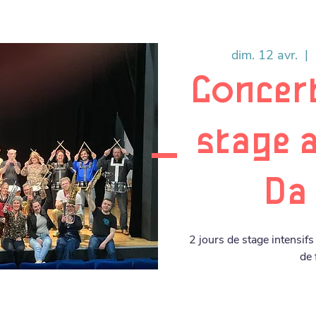
dim. 12 avr.
  |  
Concert
stage 
Da
2 jours de stage intensif
de 