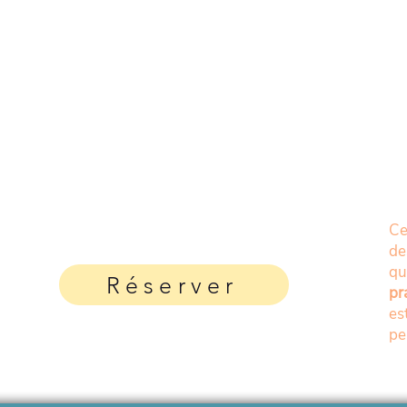
Ce
de
q
Réserver
pr
es
pe