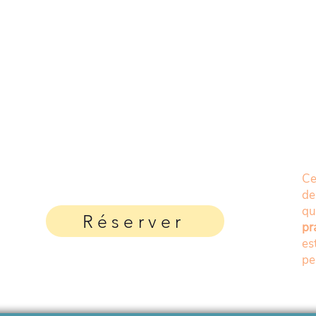
Ce
de
q
Réserver
pr
es
pe