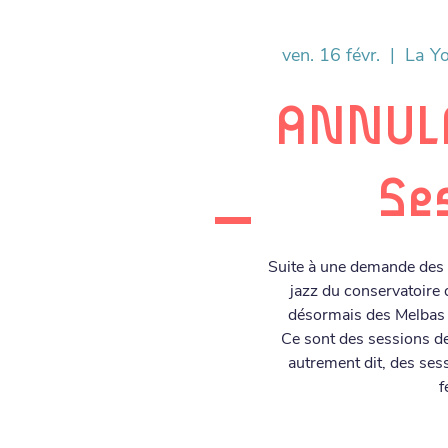
ven. 16 févr.
  |  
La Y
ANNULÉ
Se
Suite à une demande des é
jazz du conservatoire
désormais des Melbas s
Ce sont des sessions de
autrement dit, des ses
f